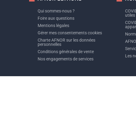
Qui sommes-nous ?
COVID
utiles
Foire aux questions
COVID
Mentions légales
appare
Gérer mes consentements cookies
Norme
Charte AFNOR sur les données
AFNO
personnelles
Servi
Conditions générales de vente
Les n
Nos engagements de services