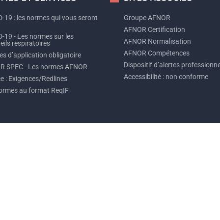
-19 : les normes qui vous seront
Groupe AFNOR
AFNOR Certification
-19 - Les normes sur les
AFNOR Normalisation
ils respiratoires
AFNOR Compétences
s d’application obligatoire
Dispositif d’alertes professionne
R SPEC - Les normes AFNOR
Accessibilité : non conforme
ce : Exigences/Redlines
ormes au format ReqIF