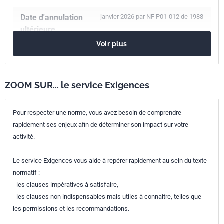
Date d'annulation
janvier 2026 par NF P01-012 de 1988
ultérieure
Voir plus
Nombre de pages
22 p.
Référence
NF P01-012
ZOOM SUR... le service Exigences
Codes ICS
Pour respecter une norme, vous avez besoin de comprendre
91.060.30
Plafonds. Planchers. Escaliers
rapidement ses enjeux afin de déterminer son impact sur votre
Numéro de tirage
2 - octobre 1988
activité.
Le service Exigences vous aide à repérer rapidement au sein du texte
normatif :
- les clauses impératives à satisfaire,
- les clauses non indispensables mais utiles à connaitre, telles que
les permissions et les recommandations.