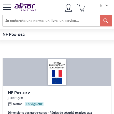
FR
Afnor EDITIONS
Normes
NF P01-012
NF P01-012
NF P01-012
juillet 1988
Norme
En vigueur
Dimensions des garde-corps - Règles de sécurité relatives aux