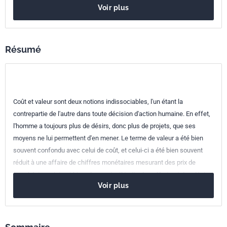
Voir plus
ISBN
978-2-12-465579-3
Référence
3465579
Résumé
Codes ICS
03.100.40
Recherche et développement
Coût et valeur sont deux notions indissociables, l'un étant la
contrepartie de l'autre dans toute décision d'action humaine. En effet,
l'homme a toujours plus de désirs, donc plus de projets, que ses
moyens ne lui permettent d'en mener. Le terme de valeur a été bien
souvent confondu avec celui de coût, et celui-ci a été bien souvent
réduit à une affaire de chiffres monétaires mesurant des prix de
marché. Le sujet est bien plus vaste. Il traite des efforts et des désirs,
Voir plus
des besoins et des ressources, de leur mesure, et de leur mise en
relation afin d'effectuer des choix et des optimisations. Il est essentiel
pour les projets, quel que soit leur type, qu'ils se situent dans le monde
marchand comme dans le monde non marchand, dans la production