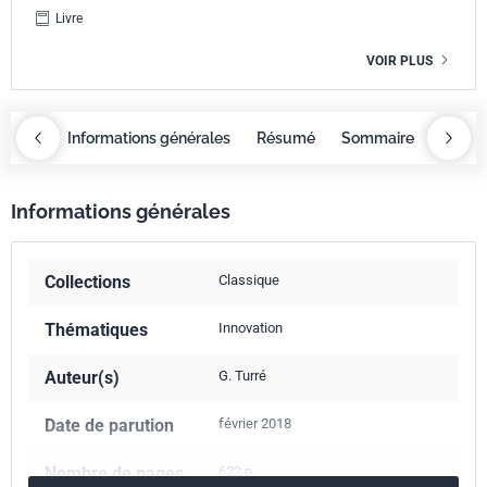
Livre
VOIR PLUS
maire
Informations générales
Résumé
Sommaire
Inform
Informations générales
Collections
Classique
Thématiques
Innovation
Auteur(s)
G. Turré
Date de parution
février 2018
Nombre de pages
622 p.