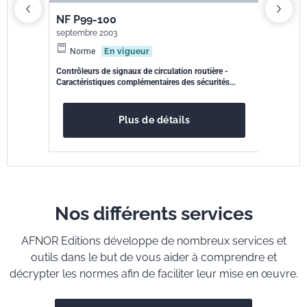
NF P99-100
NF EN 
septembre 2003
juin 2005
Norme
En vigueur
Norme
idu de
Contrôleurs de signaux de circulation routière -
Chaudières
Caractéristiques complémentaires des sécurités
destinées à
fonctionnelles d'usage
- Puissance
50 kW - Ex
Plus de détails
Nos différents services
AFNOR Editions développe de nombreux services et
outils dans le but de vous aider à comprendre et
décrypter les normes afin de faciliter leur mise en œuvre.