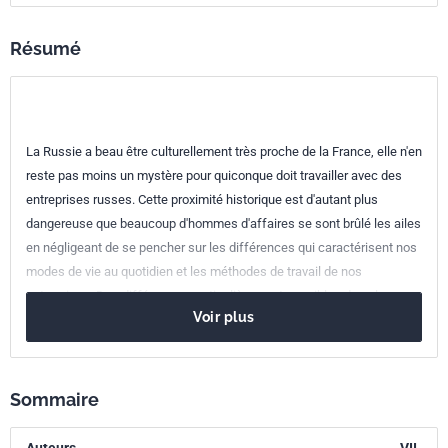
ISBN
978-2-12-465448-2
Résumé
Référence
3465448
Codes ICS
La Russie a beau être culturellement très proche de la France, elle n'en
03.100.01
Organisation et gestion d'entreprise en général
reste pas moins un mystère pour quiconque doit travailler avec des
entreprises russes. Cette proximité historique est d'autant plus
dangereuse que beaucoup d'hommes d'affaires se sont brûlé les ailes
en négligeant de se pencher sur les différences qui caractérisent nos
modes de vie au quotidien et les méthodes de travail de nos
entreprises. Des différences particulièrement sensibles dans le
Voir plus
domaine de la négociation, véritable nerf de la guerre ! Les membres
du Cercle Kondratieff, tous riches d'une longue expérience avec la
Russie ou en Russie, se sont attachés à construire pour vous un
véritable vade-mecum du négociateur. Cet ouvrage est bourré
Sommaire
d'exemples et de témoignages, d'informations pratiques et à jour, de
conseils pertinents qui vous aideront à comprendre et à décrypter