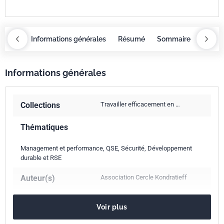
maire
Informations générales
Résumé
Sommaire
Inform
Informations générales
Collections
Travailler efficacement en …
Thématiques
Management et performance, QSE, Sécurité, Développement
durable et RSE
Auteur(s)
Association Cercle Kondratieff
Date de parution
février 2014
Voir plus
Nombre de pages
218 p.