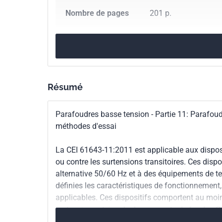
Dans l'intervall
Nombre de pages
201 p.
communiquant av
Central de la CEI
Référence
IEC 61643-11:2011
Codes ICS
29.240.10
Sous-stat
Résumé
Parafoudres basse tension - Partie 11: Parafou
méthodes d'essai
La CEI 61643-11:2011 est applicable aux dispositi
ou contre les surtensions transitoires. Ces disp
alternative 50/60 Hz et à des équipements de te
définies les caractéristiques de fonctionnement
applicables. Ces dispositifs comportent au moins
surtensions et écouler les courants de foudre. C
deuxième édition de la CEI 61643-1 parue en 200