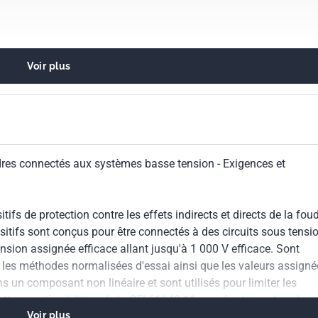
e, l'édition précédente peut encore être commandée en
ec le membre de votre local CEI Comité National ou le Bureau
.
Voir plus
ions. Parafoudres
dres connectés aux systèmes basse tension - Exigences et
fs de protection contre les effets indirects et directs de la fou
ositifs sont conçus pour être connectés à des circuits sous tensi
nsion assignée efficace allant jusqu'à 1 000 V efficace. Sont
, les méthodes normalisées d'essai ainsi que les valeurs assigné
 un composant non linéaire et sont utilisés pour limiter les
ette première édition de la CEI 61643-11 annule et remplace la
Voir plus
5. Les modifications principales par rapport à la deuxième édit