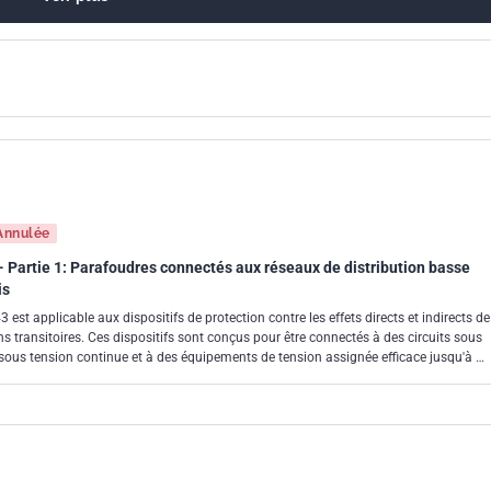
lète et l'adaptation des procédures et séquences d'essai. NOTE:
 le fait que les fabricants d'appareils et les organismes d'essai
près la publication d'une nouvelle publication CEI, ou d'une
 des produits conformes aux nouvelles exigences et pour adapte
essais révisés. Le comité recommande que le contenu de cette
lus tôt 12 mois après la date de publication. Dans l'intervalle,
ée en communiquant avec le membre de votre local CEI Comité
Annulée
 Partie 1: Parafoudres connectés aux réseaux de distribution basse
is
 est applicable aux dispositifs de protection contre les effets directs et indirects de
ns transitoires. Ces dispositifs sont conçus pour être connectés à des circuits sous
sous tension continue et à des équipements de tension assignée efficace jusqu'à 1
 500 V en courant continu. Les caractéristiques de fonctionnement, les méthodes
mètres sont établis pour les dispositifs incluant au moins un composant non
tensions et à écouler les courants.