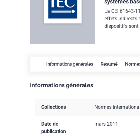
systèmes bass
La CEI 61643-11:
effets indirects 
dispositifs sont
alternative 50/6
jusqu'à 1 000 V 
méthodes normal
dispositifs com
limiter les surt
Informations générales
Résumé
Norme
la CEI 61643-11
en 2005. Les mod
Informations générales
61643-1 sont une
séquences d'essa
que les fabrican
Collections
Normes internationa
d'une période tr
d'une publicati
nouvelles exige
Date de
mars 2011
aux essais révi
publication
soit entériné au