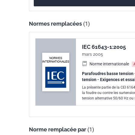
de la CEI 61643-1 sont une restructuration comp
L'attention des Comités Nationaux est attirée sur
peuvent avoir besoin d'une période transitoire a
Normes remplacées
(1)
publication amendée ou révisée, pour fabriquer
leurs équipements aux nouveaux essais ou aux 
publication soit entériné au niveau national au p
IEC 61643-1:2005
l'édition précédente peut encore être command
mars 2005
National ou le Bureau Central de la CEI.
Norme internationale
Parafoudres basse tension -
tension - Exigences et essa
La présente partie de la CEI 61643
la foudre ou contre les surtensio
tension alternative 50/60 Hz ou 
000 V en courant alternatif ou 1
normalisées d'essais et les para
linéaire destiné à limiter les sur
Norme remplacée par
(1)