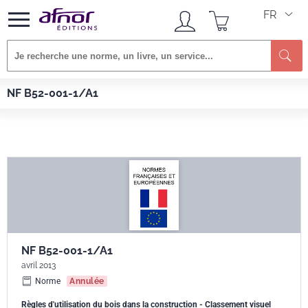
FR
Re
Afnor EDITIONS
Normes
NF B52-001-1/A1
NF B52-001-1/A1
NF B52-001-1/A1
avril 2013
Norme
Annulée
Règles d'utilisation du bois dans la construction - Classement visuel