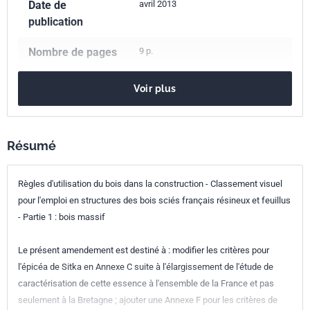
Date de
avril 2013
publication
Nombre de pages
9 p.
Référence
NF B52-001-1/A1
Voir plus
Codes ICS
79.040
Bois, grumes à sciages et bois sciés
Résumé
91.080.20
Structures en bois
Indice de
B52-001-1/A1
Règles d'utilisation du bois dans la construction - Classement visuel
classement
pour l'emploi en structures des bois sciés français résineux et feuillus
- Partie 1 : bois massif
Numéro de tirage
1 - mars 2013
Le présent amendement est destiné à : modifier les critères pour
l'épicéa de Sitka en Annexe C suite à l'élargissement de l'étude de
caractérisation de cette essence à l'ensemble de la France et pas
seulement à la Bretagne ; ajouter une Annexe F pour les critères de