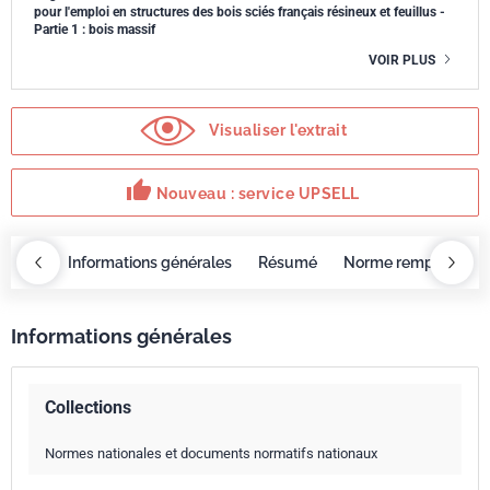
pour l'emploi en structures des bois sciés français résineux et feuillus -
Partie 1 : bois massif
VOIR PLUS
Visualiser l'extrait
thumb_up
Nouveau : service UPSELL
OBAZ
Informations générales
Résumé
Norme remplacée p
Informations générales
Collections
Normes nationales et documents normatifs nationaux