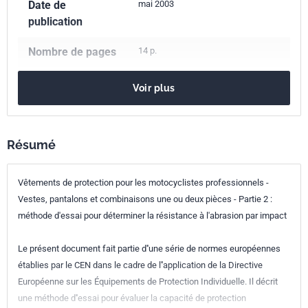
Date de
mai 2003
publication
Nombre de pages
14 p.
Référence
NF EN 13595-2
Voir plus
Codes ICS
13.340.10
Vêtements de protection
Parenté
EN 13595-2:2002
Résumé
européenne
Vêtements de protection pour les motocyclistes professionnels -
Vestes, pantalons et combinaisons une ou deux pièces - Partie 2 :
méthode d'essai pour déterminer la résistance à l'abrasion par impact
Le présent document fait partie d''une série de normes européennes
établies par le CEN dans le cadre de l''application de la Directive
Européenne sur les Équipements de Protection Individuelle. Il décrit
une méthode d''essai pour évaluer la capacité de protection