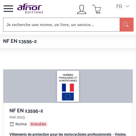
FR
Re
Afnor EDITIONS
Normes
NF EN 13595-2
NF EN 13595-2
NF EN 13595-2
mai 2003
Norme
Annulée
Vêtements de protection pour les motocyclistes professionnels - Vestes,