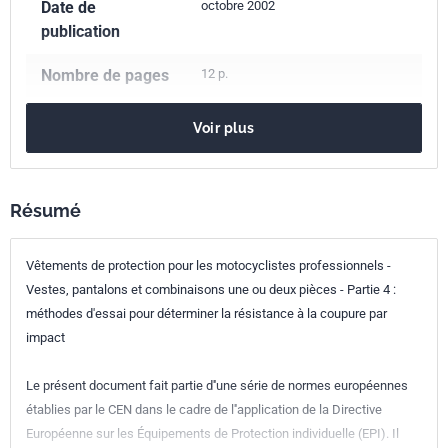
Date de
octobre 2002
publication
Nombre de pages
12 p.
Référence
NF EN 13595-4
Voir plus
Codes ICS
13.340.10
Vêtements de protection
Parenté
EN 13595-4:2002
Résumé
européenne
Vêtements de protection pour les motocyclistes professionnels -
Vestes, pantalons et combinaisons une ou deux pièces - Partie 4 :
méthodes d'essai pour déterminer la résistance à la coupure par
impact
Le présent document fait partie d''une série de normes européennes
établies par le CEN dans le cadre de l''application de la Directive
Européenne sur les Équipements de Protection individuelle (EPI). Il