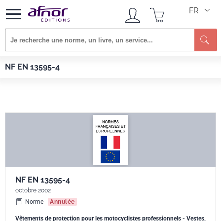
FR
Re
Afnor EDITIONS
Normes
NF EN 13595-4
NF EN 13595-4
NF EN 13595-4
octobre 2002
Norme
Annulée
Vêtements de protection pour les motocyclistes professionnels - Vestes,