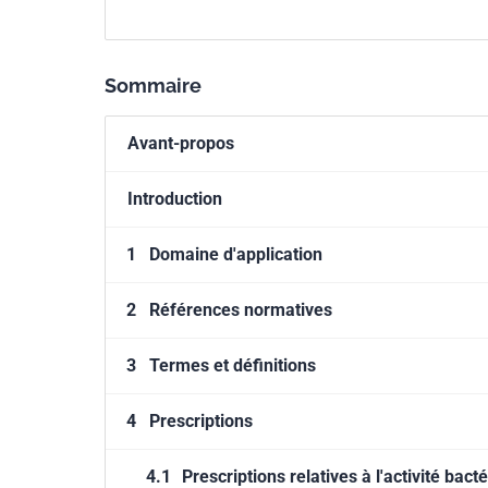
à l'exception des domaines et des
produits utilisés sur les tissus vi
Sommaire
Avant-propos
Introduction
1
Domaine d'application
2
Références normatives
3
Termes et définitions
4
Prescriptions
4.1
Prescriptions relatives à l'activité bact