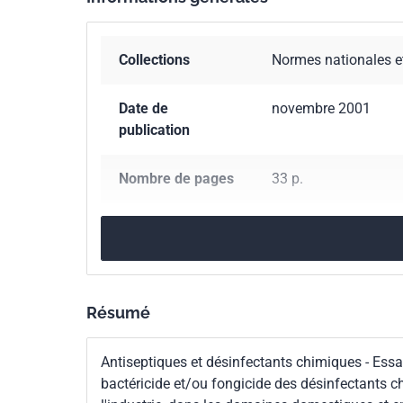
Collections
Normes nationales e
Date de
novembre 2001
publication
Nombre de pages
33 p.
Référence
NF EN 13697
Codes ICS
07.100.01
Microbiol
11.080.20
Désinfect
Résumé
71.100.35
Désinfect
Antiseptiques et désinfectants chimiques - Essai
Indice de
T72-193
bactéricide et/ou fongicide des désinfectants c
classement