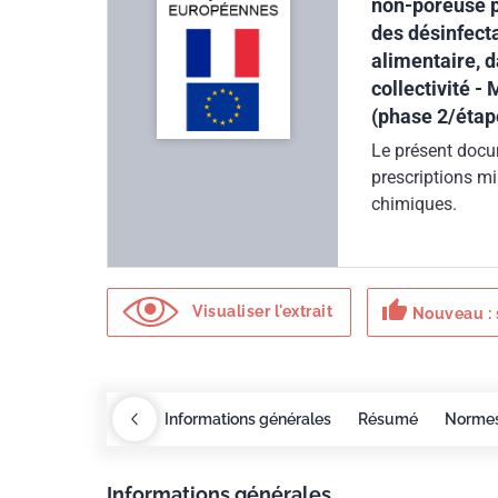
non-poreuse po
des désinfecta
alimentaire, d
collectivité -
(phase 2/étap
Le présent docu
prescriptions mi
chimiques.
thumb_up
Visualiser l'extrait
Nouveau : 
xigences
COBAZ
Informations générales
Résumé
Norme
Informations générales