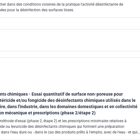
er dans des conditions voisines de la pratique l'activité désinfectante de
ées pour la désinfection des surfaces lisses.
nts chimiques - Essai quantitatif de surface non-poreuse pour
actéricide et/ou fongicide des désinfectants chimiques utilisés dans le
re, dans l'industrie, dans les domaines domestiques et en collectivité
on mécanique et prescriptions (phase 2/étape 2)
éthode d'essai (phase 2, étape 2) et les prescriptions minimales relatives à
icide ou levuricide des désinfectants chimiques qui forment une préparation
s l'eau dure ou - dans le cas des produits prêts à l'emploi, avec de l'eau - et qui
l'agro-alimentaire, dans l'industrie, dans le domaine domestique et en collectivités,