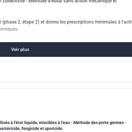
n collectivité - Méthode d'essai sans action mécanique et
(phase 2, étape 2) et donne les prescriptions minimales à l'acti
himiques.
Voir plus
lisés à l'état liquide, miscibles à l'eau - Méthode des porte germes -
bactéricide, fongicide et sporicide.