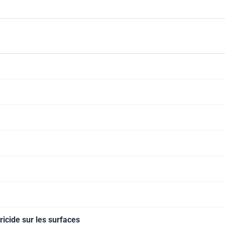
 situations où la désinfection est médicalement prescrite et à l'exclusion des
vants.
éricide sur les surfaces