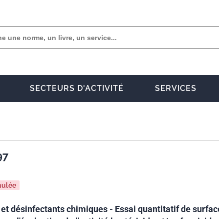
SECTEURS D'ACTIVITÉ
SERVICES
97
nulée
et désinfectants chimiques - Essai quantitatif de surfac