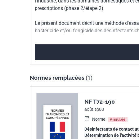
l'industrie, dans les domaines domestiques et e
prescriptions (phase 2/étape 2)
Numéro de tirage
1 - octobre 2001
Le présent document décrit une méthode d'essai 
Parenté
EN 13697:2001
bactéricide et/ou fongicide des désinfectants c
européenne
Normes remplacées
(1)
NF T72-190
août 1988
Norme
Annulée
Désinfectants de contact uti
Détermination de l'activité 