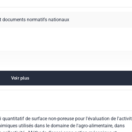
t documents normatifs nationaux
Voir plus
ogie en général
ants et antiseptiques
ants à usage industriel et domestique
 quantitatif de surface non-poreuse pour l'évaluation de l'activi
himiques utilisés dans le domaine de l'agro-alimentaire, dans