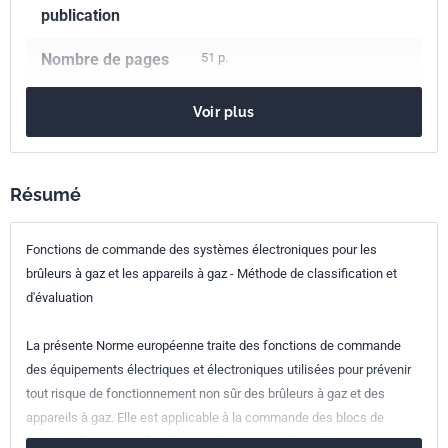
publication
Nombre de pages
51 p.
Référence
NF EN 14459
Voir plus
Codes ICS
23.060.40
Régulateurs de pression
Résumé
27.060.20
Brûleurs à gaz
97.120
Commandes automatiques à usage domestique
Fonctions de commande des systèmes électroniques pour les
Indice de
D36-511
brûleurs à gaz et les appareils à gaz - Méthode de classification et
classement
d'évaluation
Numéro de tirage
3 - novembre 2009
La présente Norme européenne traite des fonctions de commande
des équipements électriques et électroniques utilisées pour prévenir
Parenté
EN 14459:2007
tout risque de fonctionnement non sûr des brûleurs à gaz et des
européenne
appareils à gaz. Elle est applicable à la commande des blocs de
fonction de commande qui ne sont pas couverts par des normes