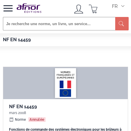
FR
Re
Afnor EDITIONS
Normes
NF EN 14459
NF EN 14459
NF EN 14459
mars 2008
Norme
Annulée
Fonctions de commande des systèmes électroniques pour les brûleurs à