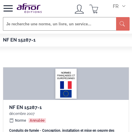
FR
Re
Afnor EDITIONS
Normes
NF EN 15287-1
NF EN 15287-1
NF EN 15287-1
décembre 2007
Norme
Annulée
Conduits de fumée - Conception, installation et mise en oeuvre des