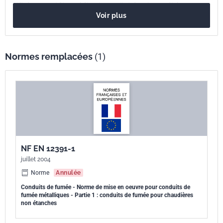
utilisés pouvant être en béton, terre cuite/céramique, métal ou
Voir plus
plastique. Il traite également du raccordement des conduits de
raccordement.
Normes remplacées
(1)
NF EN 12391-1
juillet 2004
Norme
Annulée
Conduits de fumée - Norme de mise en oeuvre pour conduits de
fumée métalliques - Partie 1 : conduits de fumée pour chaudières
non étanches