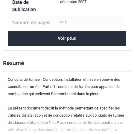
Date de
décembre 2007
publication
Nombre de pages
86 p.
Référence
NF EN 15287-1
Voir plus
Codes ICS
91.060.40
Cheminées. Cages. Conduits
Résumé
Indice de
P51-020-1
Conduits de fumée - Conception, installation et mise en oeuvre des
classement
conduits de fumée - Partie 1 : conduits de fumée pour appareils de
Numéro de tirage
1 - décembre 2007
combustion qui prélèvent l'air comburant dans la pièce
Parenté
EN 15287-1:2007
Le présent document décrit la méthode permettant de spécifier les
européenne
critères d'installation et de conception relatifs aux conduits de fumée
de classes d'étanchéité N et P, aux conduits de fumée construits sur
site, et au tubage des conduits de fumée existants, les matériaux