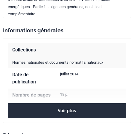
énergétiques - Partie 1 : exigences générales, dont il est
complémentaire
Informations générales
Collections
Normes nationales et documents normatifs nationaux
Date de
juillet 2014
publication
Nombre de pages
18 p.
Référence
NF EN 16247-4
Voir plus
Codes ICS
03.220.01
Transport en général