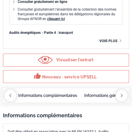
Consulter gratuitement en ligne
Consulter gratuitement l'ensemble de la collection des normes
françaises et européennes dans les délégations régionales du
Groupe AFNOR en
cliquant-ici
Audits énergétiques - Partie 4 : transport
VOIR PLUS
Visualiser l'extrait
thumb_up
Nouveau : service UPSELL
OBAZ
Informations complémentaires
Informations générales
Informations complémentaires
Doit être utilisé en association avec la NF EN 16247-1, Audits