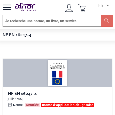
FR
Re
Afnor EDITIONS
Normes
NF EN 16247-4
NF EN 16247-4
NF EN 16247-4
juillet 2014
Norme
Annulée
norme d'application obligatoire