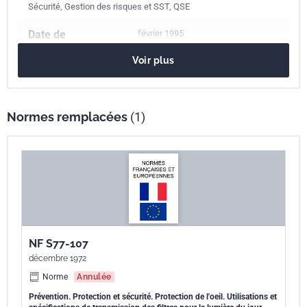
Sécurité, Gestion des risques et SST, QSE
Date de
février 1995
publication
Voir plus
Date d'annulation
avril 2025
ultérieure
Normes remplacées
(1)
Nombre de pages
17 p.
Référence
NF EN 172
Codes ICS
13.280
Protection contre les rayonnements
13.340.20
Matériel de protection de la tête
NF S77-107
Parenté
EN 172:1994
décembre 1972
européenne
Norme
Annulée
Prévention. Protection et sécurité. Protection de l'oeil. Utilisations et