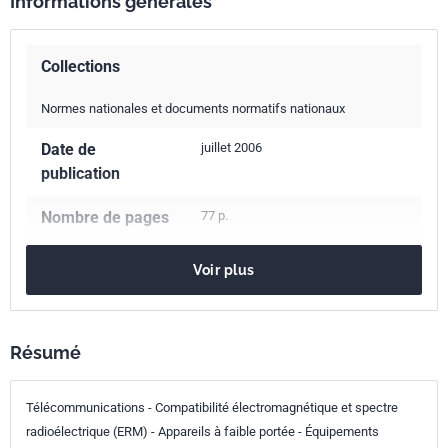
Informations générales
Collections
Normes nationales et documents normatifs nationaux
Date de
juillet 2006
publication
Nombre de pages
77 p.
Référence
NF EN 300220-1
Voir plus
Codes ICS
33.060.20
Matériel de réception et de transmission
Résumé
33.100.01
Compatibilité électromagnétique en général
Indice de
Z84-220-1
Télécommunications - Compatibilité électromagnétique et spectre
classement
radioélectrique (ERM) - Appareils à faible portée - Équipements