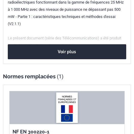
radioélectriques fonctionnant dans la gamme de fréquences 25 MHz
Parenté
EN 300220-1:2006
à 1 000 MHz avec des niveaux de puissance ne dépassant pas 500
européenne
mW - Partie 1 : caractéristiques techniques et méthodes d'essai
(V2.1.1)
Le présent document (série des Télécommunications) a été produit
par le Comité technique Compatibilité Électromagnétique et spectre
Voir plus
radioélectrique (ERM) de l'ETSI. Il s'applique aux émetteurs-récepteurs
radio de courte portée : les émetteurs dans la gamme de 25 MHZ à 1
000 MHz et des récepteurs dans la gamme de 25 MHz à 1 000 MHZ.
Normes remplacées
(1)
NF EN 300220-1