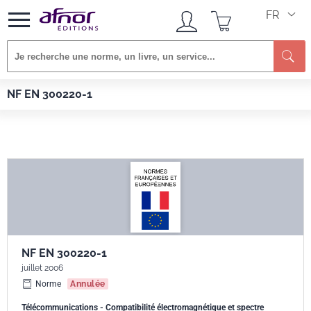
FR
Re
Afnor EDITIONS
Normes
NF EN 300220-1
NF EN 300220-1
NF EN 300220-1
juillet 2006
Norme
Annulée
Télécommunications - Compatibilité électromagnétique et spectre