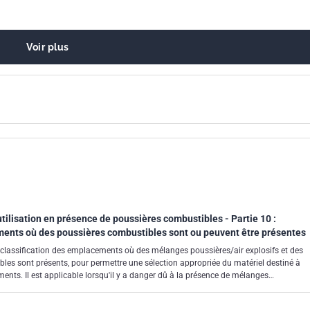
Voir plus
utilisation en présence de poussières combustibles - Partie 10 :
ments où des poussières combustibles sont ou peuvent être présentes
 classification des emplacements où des mélanges poussières/air explosifs et des
es sont présents, pour permettre une sélection appropriée du matériel destiné à
ments. Il est applicable lorsqu'il y a danger dû à la présence de mélanges
couches de poussières combustibles dans des conditions atmosphériques normales.
ffets des dommages causés par un feu ou une explosion.