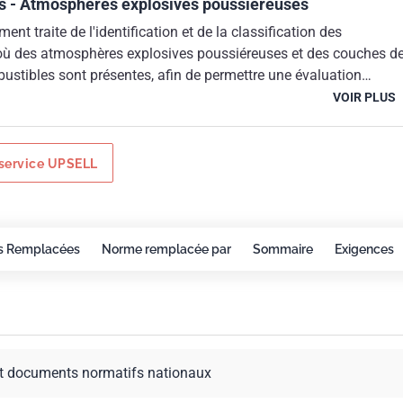
 - Atmosphères explosives poussiéreuses
nt traite de l'identification et de la classification des
ù des atmosphères explosives poussiéreuses et des couches d
ustibles sont présentes, afin de permettre une évaluation
sources d'inflammation à utiliser dans de tels emplacements.
VOIR PLUS
service UPSELL
s Remplacées
Norme remplacée par
Sommaire
Exigences
t documents normatifs nationaux