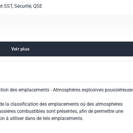
et SST, Sécurité, QSE
Voir plus
électrique pour atmosphères explosives
ication des emplacements - Atmosphères explosives poussiéreuse
et de la classification des emplacements où des atmosphères
ssières combustibles sont présentes, afin de permettre une
on à utiliser dans de tels emplacements.
9