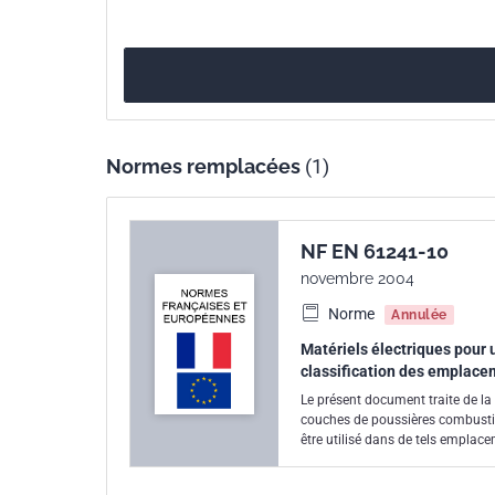
internationale
Parenté
EN 60079-10-2:2009
européenne
Normes remplacées
(1)
NF EN 61241-10
novembre 2004
Norme
Annulée
Matériels électriques pour 
classification des emplace
Le présent document traite de la
couches de poussières combustibl
être utilisé dans de tels emplace
poussières/air explosifs ou de 
Il ne prend pas en compte les e