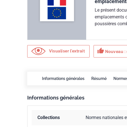
emplacements
Le présent docume
emplacements o
poussières comb
appropriée des 
thumb_up
Visualiser l'extrait
Nouveau : 
Informations générales
Résumé
Norme
Informations générales
Collections
Normes nationales e