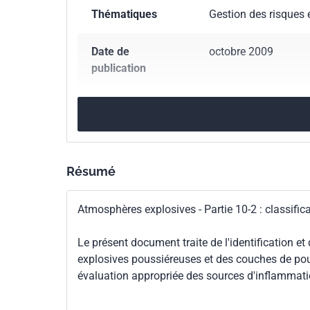
Thématiques
Gestion des risques 
Date de
octobre 2009
publication
Nombre de pages
37 p.
Référence
NF EN 60079-10-2
Résumé
Codes ICS
29.260.20
Matériel 
Atmosphères explosives - Partie 10-2 : classif
Indice de
C23-579-10-2
classement
Le présent document traite de l'identification 
explosives poussiéreuses et des couches de pou
Numéro de tirage
1 - octobre 2009
évaluation appropriée des sources d'inflammati
Parenté
IEC 60079-10-2:200