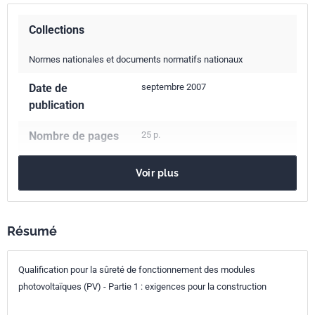
Collections
Normes nationales et documents normatifs nationaux
Date de
septembre 2007
publication
Nombre de pages
25 p.
Référence
NF EN 61730-1
Voir plus
Codes ICS
27.160
Énergie solaire
Indice de
C57-111-1
Résumé
classement
Qualification pour la sûreté de fonctionnement des modules
Numéro de tirage
1 - octobre 2007
photovoltaïques (PV) - Partie 1 : exigences pour la construction
Parenté
IEC 61730-1:2004