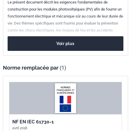
Le présent document décrit les exigences fondamentales de
internationale
construction pour les modules photovoltaïques (PV) afin de fournir un
fonctionnement électrique et mécanique sûr au cours de leur durée de
Parenté
EN 61730-1:2007
vie. Des thèmes spécifiques sont fournis pour évaluer la prévention
européenne
contre les chocs électriques, les risques de feu et les accidents
corporels dus à des contraintes mécaniques et environnementales. La
Voir plus
présente partie de la NF EN 61730 se rapporte aux exigences
particulières de construction alors que la partie 2 présente les
exigences d'essais. Ce document entre dans le champ d'application
de la Directive Basse Tension n° 2006/95/CE du 12/12/2006.
Norme remplacée par
(1)
NF EN IEC 61730-1
avril 2018