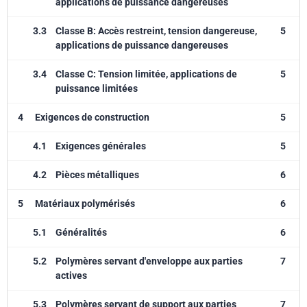
applications de puissance dangereuses
3.3
Classe B: Accès restreint, tension dangereuse,
5
applications de puissance dangereuses
3.4
Classe C: Tension limitée, applications de
5
puissance limitées
4
Exigences de construction
5
4.1
Exigences générales
5
4.2
Pièces métalliques
6
5
Matériaux polymérisés
6
5.1
Généralités
6
5.2
Polymères servant d'enveloppe aux parties
7
actives
5.3
Polymères servant de support aux parties
7