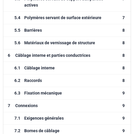
actives
5.4
Polymères servant de surface extérieure
7
5.5
Barrières
8
5.6
Matériaux de vernissage de structure
8
6
Câblage interne et parties conductrices
8
6.1
Câblage interne
8
6.2
Raccords
8
6.3
Fixation mécanique
9
7
Connexions
9
7.1
Exigences générales
9
7.2
Bornes de câblage
9