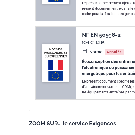
Le présent amendement ajoute u
présent document entre dans le 
cadre pour la fixation d'exigence
Règlement n°640/2009 du 22/0
NF EN 50598-2
février 2015
Norme
Annulée
Écoconception des entraîne
l'électronique de puissance 
énergétique pour les entra
Le présent document spécifie les 
d'entraînement complet, CDM), le
les équipements entraînés par m
entre dans le champ d'applicati
d'exigences en matière d'écoconc
22/07/2009 portant application 
exigences relatives à l'écoconce
ZOOM SUR... le service Exigences