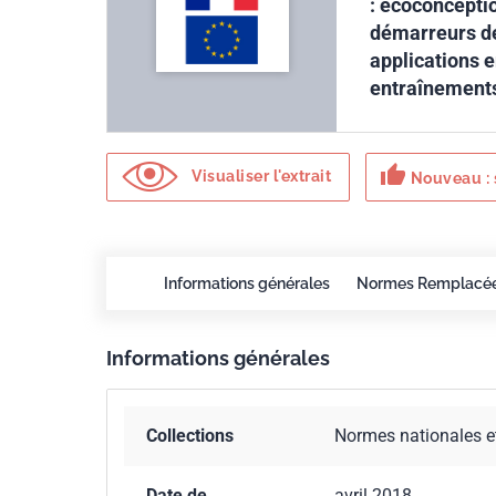
: écoconcepti
démarreurs de
applications e
entraînements
thumb_up
Visualiser l'extrait
Nouveau : 
Informations générales
Normes Remplacé
Informations générales
Collections
Normes nationales e
Date de
avril 2018