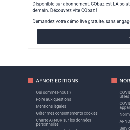
Disponible sur abonnement, CObaz est LA solut
demain. Découvrez vite CObaz !
Demandez votre démo live gratuite, sans enga
AFNOR EDITIONS
NOR
Qui sommes-nous ?
COVID
utiles
Foire aux questions
COVID
Mentions légales
appare
Gérer mes consentements cookies
Norme
Charte AFNOR sur les données
AFNO
personnelles
Servi