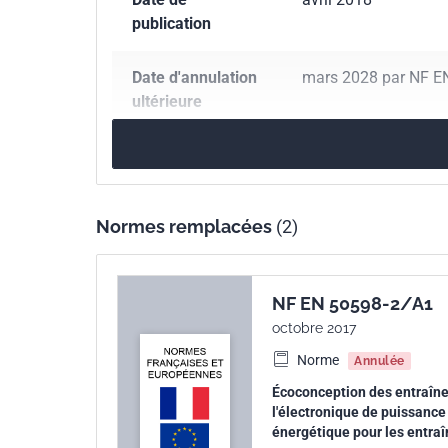
publication
Date d'annulation
mars 2028 par NF E
ultérieure
Nombre de pages
130 p.
Référence
NF EN 61800-9-2
Normes remplacées
(2)
Codes ICS
27.015
Efficacité én
29.160.30
Moteurs é
NF EN 50598-2/A1
octobre 2017
Numéro de tirage
1
Norme
Annulée
Écoconception des entraîne
Parenté
EN 61800-9-2:2017
l'électronique de puissance 
européenne
énergétique pour les entra