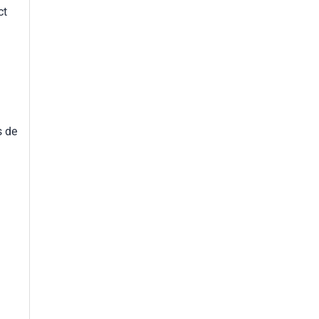
ct
s de