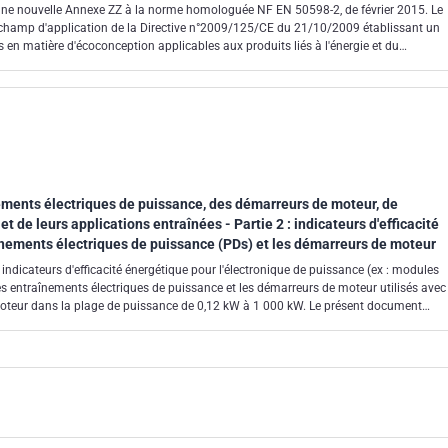
ne nouvelle Annexe ZZ à la norme homologuée NF EN 50598-2, de février 2015. Le
champ d'application de la Directive n°2009/125/CE du 21/10/2009 établissant un
s en matière d'écoconception applicables aux produits liés à l'énergie et du
7/2009.
ments électriques de puissance, des démarreurs de moteur, de
et de leurs applications entraînées - Partie 2 : indicateurs d'efficacité
înements électriques de puissance (PDs) et les démarreurs de moteur
indicateurs d'efficacité énergétique pour l'électronique de puissance (ex : modules
s entraînements électriques de puissance et les démarreurs de moteur utilisés avec
oteur dans la plage de puissance de 0,12 kW à 1 000 kW. Le présent document
on de la Directive 2009/125/CE du 21/10/2009 établissant un cadre pour la fixation
eption applicables aux produits liés à l'énergie et du Règlement n° 640/2009 du
de la directive 2005/32/CE du Parlement européen et du Conseil concernant les
ption des moteurs électriques.