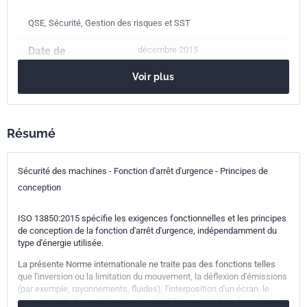
QSE, Sécurité, Gestion des risques et SST
Date de
décembre 2015
publication
Voir plus
Nombre de pages
24 p.
Référence
NF EN ISO 13850
Résumé
Codes ICS
13.110
Sécurité des machines
Sécurité des machines - Fonction d'arrêt d'urgence - Principes de
Indice de
E09-053
conception
classement
ISO 13850:2015 spécifie les exigences fonctionnelles et les principes
de conception de la fonction d'arrêt d'urgence, indépendamment du
Numéro de tirage
1
type d'énergie utilisée.
Parenté
ISO 13850:2015
La présente Norme internationale ne traite pas des fonctions telles
que l'inversion ou la limitation du mouvement, la déflexion d'émissions
internationale
(par exemple, rayonnements, fluides), l'interposition d'un écran, le
freinage ou la déconnexion, qui peuvent faire partie de la fonction arrêt