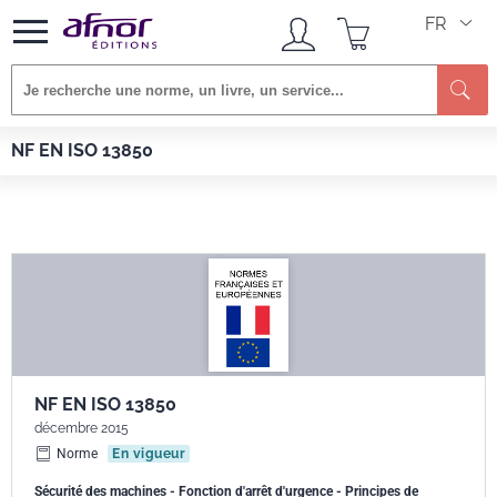
FR
Re
Afnor EDITIONS
Normes
NF EN ISO 13850
NF EN ISO 13850
NF EN ISO 13850
décembre 2015
Norme
En vigueur
Sécurité des machines - Fonction d'arrêt d'urgence - Principes de