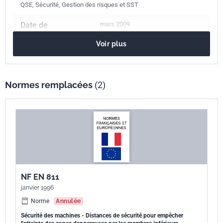
QSE, Sécurité, Gestion des risques et SST
Date de
mars 2009
publication
Voir plus
Nombre de pages
30 p.
Référence
NF EN ISO 13857
Normes remplacées
(2)
Codes ICS
13.110
Sécurité des machines
Numéro de tirage
2 - mars 2009
Parenté
ISO 13857:2008
internationale
NF EN 811
Parenté
EN ISO 13857:2008
janvier 1996
européenne
Norme
Annulée
Sécurité des machines - Distances de sécurité pour empêcher