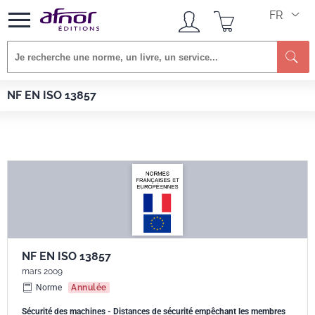
FR
Re
Afnor EDITIONS
Normes
NF EN ISO 13857
NF EN ISO 13857
NF EN ISO 13857
mars 2009
Norme
Annulée
Sécurité des machines - Distances de sécurité empêchant les membres