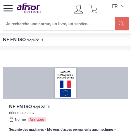
FR
Re
Afnor EDITIONS
Normes
NF EN ISO 14122-1
NF EN ISO 14122-1
NF EN ISO 14122-1
décembre 2007
Norme
Annulée
Sécurité des machines - Moyens d'accès permanents aux machines -