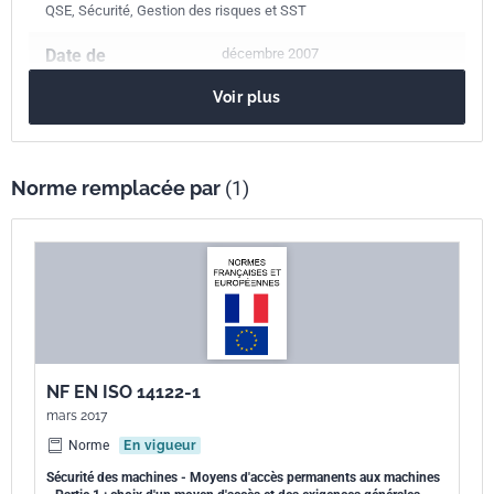
QSE, Sécurité, Gestion des risques et SST
Date de
décembre 2007
publication
Voir plus
Date d'annulation
février 2017
ultérieure
Norme remplacée par
(1)
Nombre de pages
21 p.
Référence
NF EN ISO 14122-1
Codes ICS
13.110
Sécurité des machines
91.060.30
Plafonds. Planchers. Escaliers
NF EN ISO 14122-1
Numéro de tirage
1 - décembre 2007
mars 2017
Norme
En vigueur
Parenté
ISO 14122-1:2001
Sécurité des machines - Moyens d'accès permanents aux machines
internationale