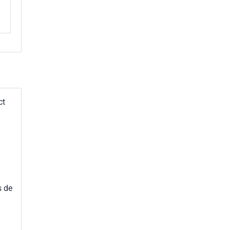
ct
s de