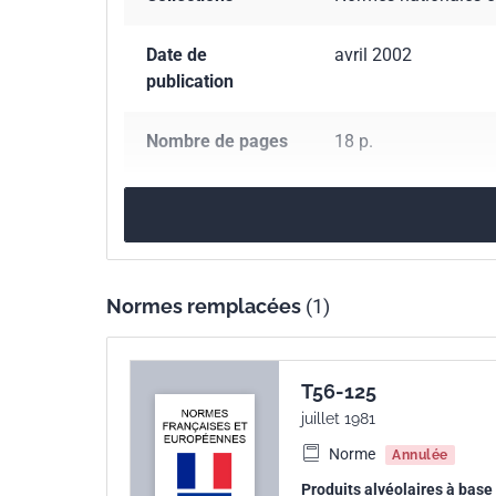
Date de
avril 2002
publication
Nombre de pages
18 p.
Référence
NF EN ISO 3582
Codes ICS
Normes remplacées
(1)
13.220.40
Comportement au feu et facilité d
83.100
Matériaux alvéolaires
T56-125
Numéro de tirage
2 - décembre 2007
juillet 1981
Norme
Annulée
Parenté
ISO 3582:2000
Produits alvéolaires à base
internationale