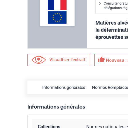
Consulter gratu
délégations ré
Matières alvé
la déterminat
éprouvettes s
thumb_up
Visualiser l'extrait
Nouveau : 
Informations générales
Normes Remplacé
Informations générales
Collections
Normes nationales e