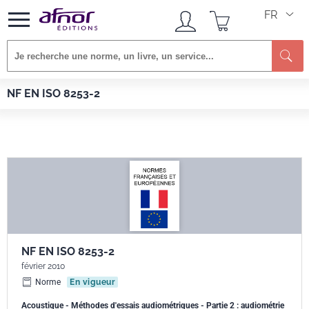
FR
Re
Afnor EDITIONS
Normes
NF EN ISO 8253-2
NF EN ISO 8253-2
NF EN ISO 8253-2
février 2010
Norme
En vigueur
Acoustique - Méthodes d'essais audiométriques - Partie 2 : audiométrie