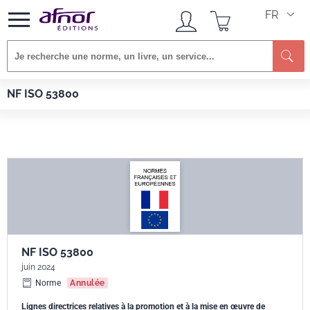
FR
Re
Afnor EDITIONS
Normes
NF ISO 53800
NF ISO 53800
NF ISO 53800
juin 2024
Norme
Annulée
Lignes directrices relatives à la promotion et à la mise en œuvre de