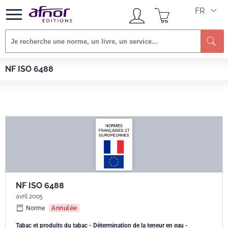
FR
Re
Afnor EDITIONS
Normes
NF ISO 6488
NF ISO 6488
NF ISO 6488
avril 2005
Norme
Annulée
Tabac et produits du tabac - Détermination de la teneur en eau -