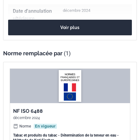
Date d'annulation
décembre 2024
ultérieure
Voir plus
Nombre de pages
12 p.
Référence
NF ISO 6488
Norme remplacée par
(1)
Codes ICS
65.160
Tabac, produits du tabac et équipements connexes
Numéro de tirage
1 - mars 2005
Parenté
ISO 6488:2004
internationale
NF ISO 6488
décembre 2024
Norme
En vigueur
Tabac et produits du tabac - Détermination de la teneur en eau -