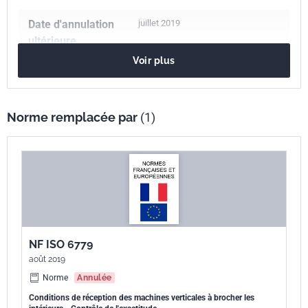
Date d'annulation
juillet 2019
ultérieure
Voir plus
Nombre de pages
12 p.
Référence
NF ISO 6779
Norme remplacée par
(1)
Codes ICS
25.080.30
Machines à brocher
Numéro de tirage
1 - janvier 2006
Parenté
ISO 6779:1981
internationale
NF ISO 6779
août 2019
Norme
Annulée
Conditions de réception des machines verticales à brocher les