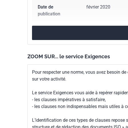
Date de
février 2020
publication
Nombre de pages
52 p.
Référence
NF ISO/TS 26030
ZOOM SUR... le service Exigences
Codes ICS
03.100.02
Gouvernan
13.020.20
Économie 
Pour respecter une norme, vous avez besoin de
67.020
Procédés dans
sur votre activité.
Numéro de tirage
1
Le service Exigences vous aide à repérer rapide
- les clauses impératives à satisfaire,
Parenté
ISO/TS 26030:2019
- les clauses non indispensables mais utiles à 
internationale
L’identification de ces types de clauses repose s
structure et de rédaction des documents ISO » a