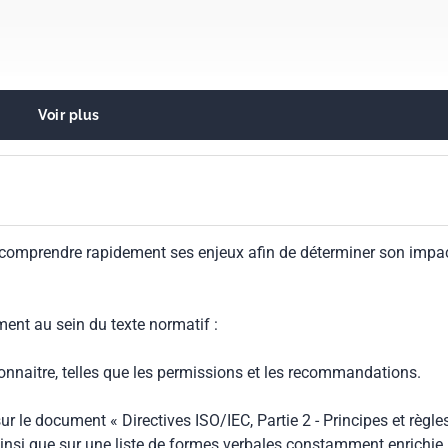
Voir plus
ce et éthique
de l'environnement. Durabilité
 comprendre rapidement ses enjeux afin de déterminer son impa
 l'industrie alimentaire
ment au sein du texte normatif :
connaitre, telles que les permissions et les recommandations.
ur le document « Directives ISO/IEC, Partie 2 - Principes et règle
insi que sur une liste de formes verbales constamment enrichie.