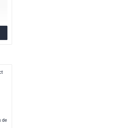
ct
s de