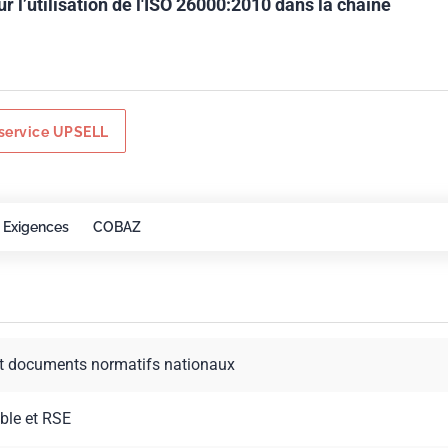
ur l’utilisation de l'ISO 26000:2010 dans la chaîne
service UPSELL
Exigences
COBAZ
t documents normatifs nationaux
ble et RSE