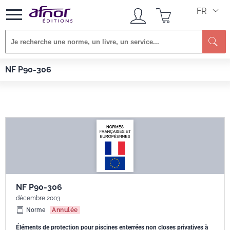
FR
Re
Afnor EDITIONS
Normes
NF P90-306
NF P90-306
NF P90-306
décembre 2003
Norme
Annulée
Éléments de protection pour piscines enterrées non closes privatives à