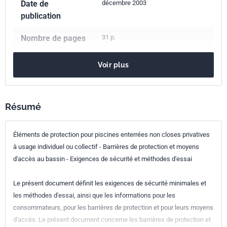
Date de
décembre 2003
publication
Nombre de pages
31 p.
Référence
NF P90-306
Voir plus
Codes ICS
97.220.10
Installations de sports
Indice de
P90-306
Résumé
classement
Éléments de protection pour piscines enterrées non closes privatives
Numéro de tirage
1 - décembre 2003
à usage individuel ou collectif - Barrières de protection et moyens
d'accès au bassin - Exigences de sécurité et méthodes d'essai
Le présent document définit les exigences de sécurité minimales et
les méthodes d'essai, ainsi que les informations pour les
consommateurs, pour les barrières de protection et pour leurs moyens
d'accès. Le présent document concerne les barrières de protection et