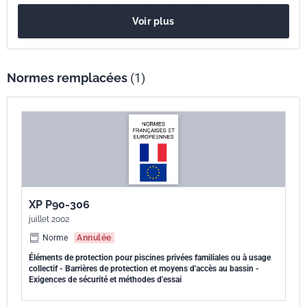
leurs moyens d'accès au bassin (enterré, partiellement ou totalement
Voir plus
encastré) destinés à limiter l'accès des piscines enterrées non closes
privatives à usage individuel ou collectif à des enfants de moins de
cinq ans.
Normes remplacées
(1)
XP P90-306
juillet 2002
Norme
Annulée
Éléments de protection pour piscines privées familiales ou à usage
collectif - Barrières de protection et moyens d'accès au bassin -
Exigences de sécurité et méthodes d'essai