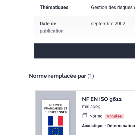
Thématiques
Gestion des risques 
Date de
septembre 2002
publication
Date d'annulation
avril 2009
ultérieure
Nombre de pages
48 p.
Norme remplacée par
(1)
Référence
NF S31-084
NF EN ISO 9612
Codes ICS
13.140
Bruit du poin
mai 2009
17.140.20
Bruit émis
Norme
Annulée
Acoustique - Détermination d
Numéro de tirage
1 - septembre 2002