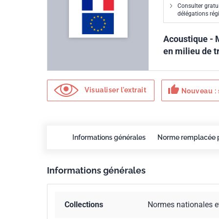
Consulter gratu
délégations ré
Acoustique - 
en milieu de t
thumb_up
Visualiser l'extrait
Nouveau : 
Informations générales
Norme remplacée 
Informations générales
Collections
Normes nationales e