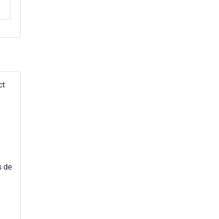
ct
s de