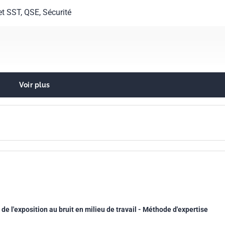
et SST, QSE, Sécurité
Voir plus
t de vue de ses effets sur l'homme
 par les machines et le matériel
e l'exposition au bruit en milieu de travail - Méthode d'expertise