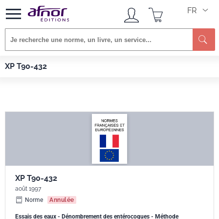
FR
Re
Afnor EDITIONS
Normes
XP T90-432
XP T90-432
XP T90-432
août 1997
Norme
Annulée
Essais des eaux - Dénombrement des entérocoques - Méthode