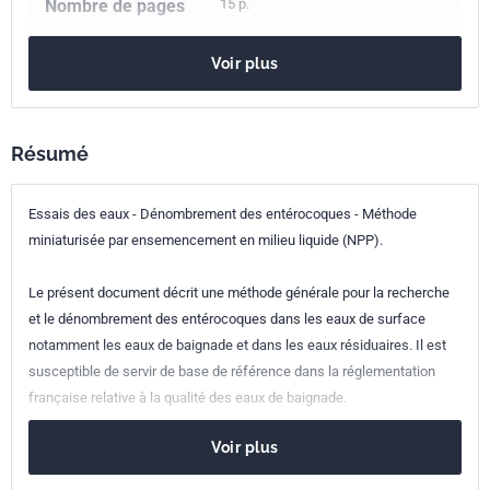
Nombre de pages
15 p.
Référence
XP T90-432
Voir plus
Codes ICS
07.100.20
Microbiologie de l'eau
Indice de
T90-432
Résumé
classement
Essais des eaux - Dénombrement des entérocoques - Méthode
Numéro de tirage
1 - août 1997
miniaturisée par ensemencement en milieu liquide (NPP).
Le présent document décrit une méthode générale pour la recherche
et le dénombrement des entérocoques dans les eaux de surface
notamment les eaux de baignade et dans les eaux résiduaires. Il est
susceptible de servir de base de référence dans la réglementation
française relative à la qualité des eaux de baignade.
Voir plus