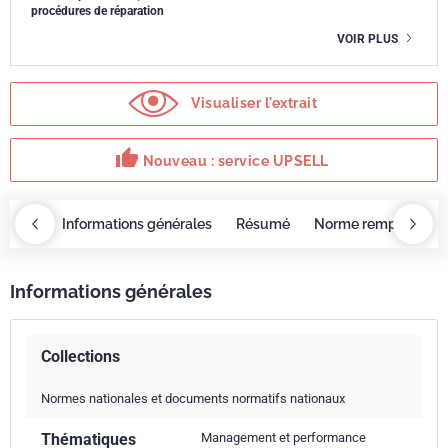
procédures de réparation
VOIR PLUS
Visualiser l'extrait
thumb_up
Nouveau : service UPSELL
OBAZ
Informations générales
Résumé
Norme remplacée p
Informations générales
Collections
Normes nationales et documents normatifs nationaux
Thématiques
Management et performance