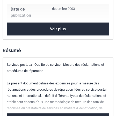
Date de
décembre 2003
publication
Nombre de pages
28 p.
Voir plus
Référence
NF EN 14012
Codes ICS
Résumé
03.120.10
Management et assurance de la qualité
Services postaux - Qualité du service - Mesure des réclamations et
03.240
Services postaux
procédures de réparation
Indice de
Z17-006
classement
Le présent document définie des exigences pour la mesure des
réclamations et des procédures de réparation liées au service postal
Numéro de tirage
1 - novembre 2003
national et international. Il définit différents types de réclamations et
établit pour chacun d'eux une méthodologie de mesure des taux de
Parenté
EN 14012:2003
réponses du prestataire de services en matière d'identification, de
européenne
traitement et de résolution. Il précise également des exigences pour le