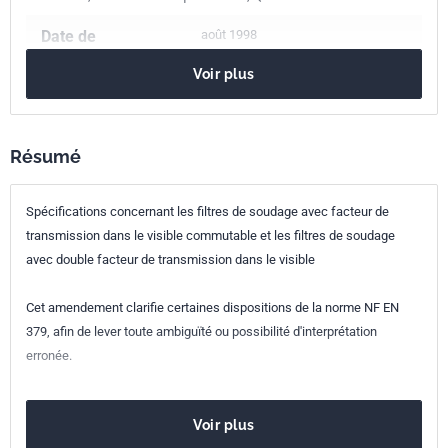
Date de
août 1998
publication
Voir plus
Nombre de pages
6 p.
Référence
NF EN 379/A1
Résumé
Codes ICS
Spécifications concernant les filtres de soudage avec facteur de
13.280
Protection contre les rayonnements
transmission dans le visible commutable et les filtres de soudage
13.340.20
Matériel de protection de la tête
avec double facteur de transmission dans le visible
Indice de
S77-113/A1
Cet amendement clarifie certaines dispositions de la norme NF EN
classement
379, afin de lever toute ambiguïté ou possibilité d'interprétation
erronée.
Numéro de tirage
1 - août 1998
Parenté
EN 379/A1:1998
Voir plus
européenne