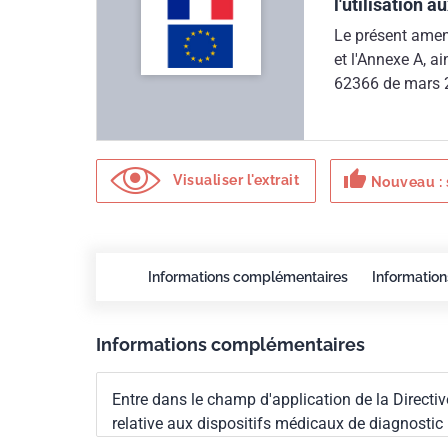
l'utilisation 
Le présent amend
et l'Annexe A, a
62366 de mars 2
entre dans le c
du 12/12/2006, 
dispositifs méd
thumb_up
dispositifs médi
Visualiser l'extrait
Nouveau : 
Informations complémentaires
Information
Informations complémentaires
Entre dans le champ d'application de la Directi
relative aux dispositifs médicaux de diagnostic i