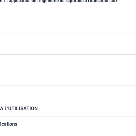
 1 : application de l'ingénierie de l'aptitude à l'utilisation aux
A L'UTILISATION
ications