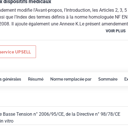
aux dispositifs médicaux
ement modifie l'Avant-propos, l'Introduction, les Articles 2, 3, 5
insi que l'Index des termes définis à la norme homologuée NF EN
008. Il ajoute également une Annexe K.Le présent amendement
hamp d'application de la Directive Basse Tension n° 2006/95/CE
VOIR PLUS
de la Directive n° 93/42/CEE du 14/06/1993 relative aux
icaux et de la Directive 98/79/CE du 27/10/1998 relative aux
caux de diagnostic in vitro.
service UPSELL
s générales
Résumé
Norme remplacée par
Sommaire
E
ve Basse Tension n° 2006/95/CE, de la Directive n° 98/78/CE
n vitro