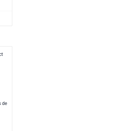
ct
s de