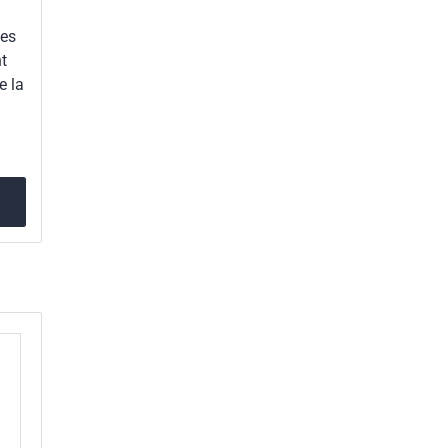
des
t
e la