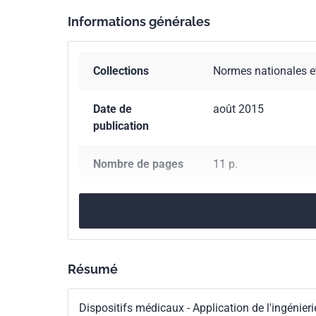
Informations générales
Collections
Normes nationales e
Date de
août 2015
publication
Nombre de pages
11 p.
Référence
NF EN 62366/A1
Codes ICS
11.040.01
Matériel 
Résumé
Indice de
C74-054/A1
classement
Dispositifs médicaux - Application de l'ingénieri