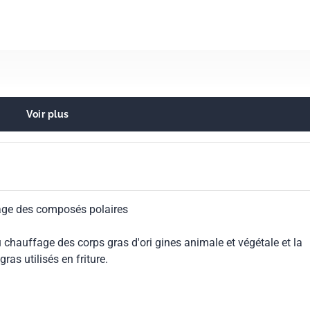
Voir plus
s d'origines animale et végétale
sage des composés polaires
chauffage des corps gras d'ori gines animale et végétale et la
ras utilisés en friture.