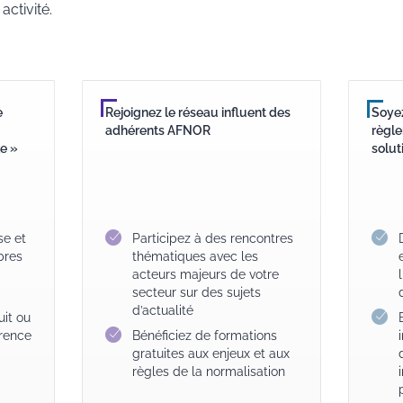
activité.
e
Rejoignez le réseau influent des
Soyez
adhérents AFNOR
règle
le »
solut
se et
Participez à des rencontres
bres
thématiques avec les
acteurs majeurs de votre
secteur sur des sujets
d’actualité
uit ou
rence
Bénéficiez de formations
gratuites aux enjeux et aux
règles de la normalisation