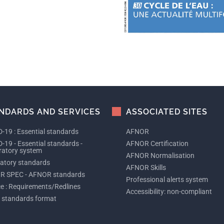
NDARDS AND SERVICES
ASSOCIATED SITES
-19 : Essential standards
AFNOR
-19 - Essential standards -
AFNOR Certification
ratory system
AFNOR Normalisation
tory standards
AFNOR Skills
R SPEC - AFNOR standards
Professional alerts system
ce : Requirements/Redlines
Accessibility: non-compliant
 standards format