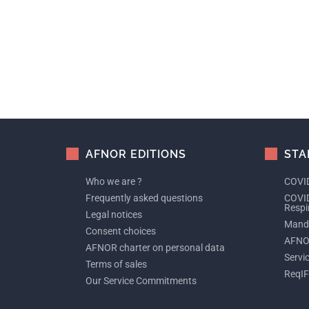
AFNOR EDITIONS
STA
Who we are ?
COVID
Frequently asked questions
COVID
Respi
Legal notices
Manda
Consent choices
AFNO
AFNOR charter on personal data
Servi
Terms of sales
ReqIF
Our Service Commitments