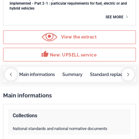
implemented - Part 2-1 : particular requirements for fuel, electric or and
hybrid vehicles
SEE MORE
View the extract
thumb_up
New: UPSELL service
OBAZ
Main informations
Summary
Standard replaced by
Main informations
Collections
National standards and national normative documents