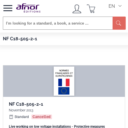
EN
Se
Afnor EDITIONS
Standards
NF C18-505-2-1
NF C18-505-2-1
NF C18-505-2-1
November 2013
Standard
Cancelled
Live working on low voltage installations - Protective measures