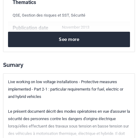
Thematics
QSE, Gestion des risques et SST, Sécurité
Publication date
November 2013
See more
Number of pages
32 p.
Reference
NF C18-505-2-1
Sumary
ICS Codes
13.260
Protection against electric shock. Live working
Live working on low voltage installations - Protective measures
43.060.50
Electrical and electronic equipment. Control systems
implemented - Part 2-1 : particular requirements for fuel, electric or
and hybrid vehicles
Classification
C18-505-2-1
index
Le présent document décrit des modes opératoires en vue d'assurer la
sécurité des personnes contre les dangers d'origine électrique
Print number
1 - décembre 2013
lorsqu'elles effectuent des travaux sous tension en basse tension sur
des véhicules à motorisation thermique, électrique et hybride. Il doit