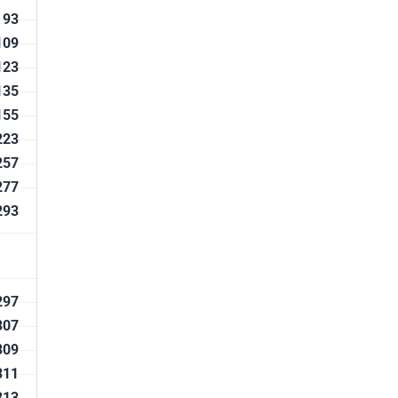
 93
109
123
135
 155
223
257
277
293
297
307
309
 311
313