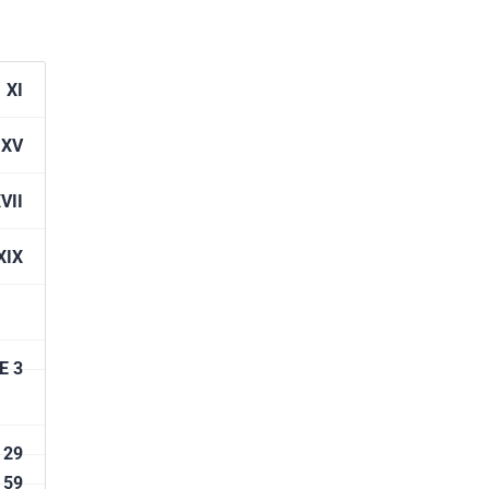
péen
 a
lace
XI
des
XV
VII
XIX
E 3
 29
 59