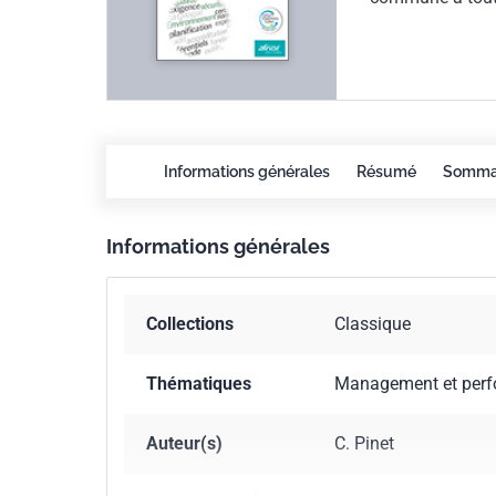
cette nouvelle é
évolution ainsi
versions. Cet ou
préparer sa certi
PlanificationÉt
SMQSEÉtape 5 - A
Informations générales
Résumé
Somma
SuiviL'objectif d
Environnement (Q
améliorations e
Informations générales
forcément la cert
brève échéance.L
techniques qui l'
Collections
Classique
une compréhensi
ingénieur CNAM, 
Thématiques
Management et perfo
sous le n° 1182
de nombreux org
Auteur(s)
C. Pinet
formaliser et m
nombreux retour