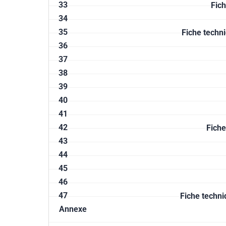
33
Fic
34
35
Fiche techn
36
37
38
39
40
41
42
Fiche
43
44
45
46
47
Fiche techni
Annexe