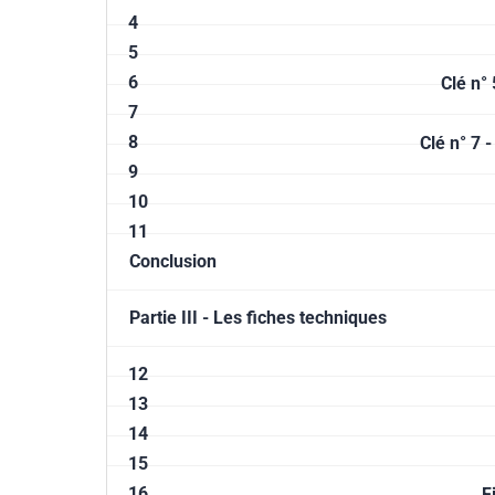
4
5
6
Clé n°
7
8
Clé n° 7 
9
10
11
Conclusion
Partie III - Les fiches techniques
12
13
14
15
16
F