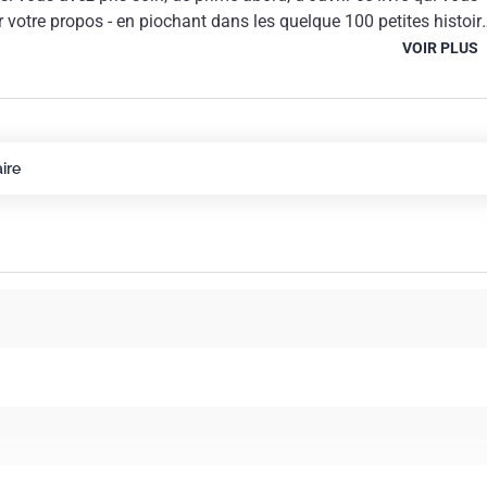
r votre propos - en piochant dans les quelque 100 petites histoir
, ou en vous lançant dans le récit d'une des 30 normes volontair
VOIR PLUS
oup sûr, la perplexité fera place à l'étonnement, à la curiosité. Car
taires, sachez-le, n'engendrent pas la morosité. Jeté tout vif da
nnu de la concertation et de la normalisation, vous découvrirez
e ces consensus très méthodiquement élaborés, dont les effets
ire
 indolore, et très utile) jusque dans le plus petit geste de notre vie
ener ses enfants jouer au square, s'appliquer de la crème sur l
onsieur Jourdain s'émerveillait de faire de la prose sans qu'il
ous bénéficiez tous les jours des normes volontaires sans le