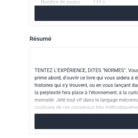
Nombre de pages
144 p.
ISBN
978-2-12-465580-9
Référence
3465580
Résumé
Codes ICS
01.120
Normalisatio
TENTEZ L'EXPÉRIENCE, DITES "NORMES". Vous ris
prime abord, d'ouvrir ce livre qui vous aidera à 
histoires qui s'y trouvent, ou en vous lançant da
la perplexité fera place à l'étonnement, à la cur
morosité. Jeté tout vif dans le langage méconnu 
coulisses de ces consensus très méthodiquement él
jusque dans le plus petit geste de notre vie quo
crème sur le visage : comme Monsieur Jourdain s'
bénéficiez tous les jours des normes volontaires 