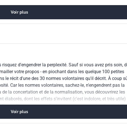
Voir plus
n. Règles générales
quez d'engendrer la perplexité. Sauf si vous avez pris soin, d
émailler votre propos - en piochant dans les quelque 100 petites
ns le récit d'une des 30 normes volontaires qu'il décrit. À coup sû
iosité. Car les normes volontaires, sachez-le, n'engendrent pas la
de la concertation et de la normalisation, vous découvrirez les
aborés, dont les effets s'invitent (c'est indolore, et très utile)
tidienne. Emmener ses enfants jouer au square, s'appliquer de la
Voir plus
émerveillait de faire de la prose sans qu'il n'en sût rien, vous
sans le savoir...