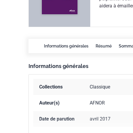
aidera à émaille
qui s'y trouvent
qu'il décrit. À c
les normes volon
le langage méco
les coulisses d
Informations générales
Résumé
Somma
s'invitent (c'est
quotidienne. Emm
visage : comme M
Informations générales
n'en sût rien, v
savoir...
Collections
Classique
Auteur(s)
AFNOR
Date de parution
avril 2017