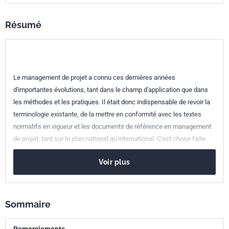
Référence
3484351
Résumé
Codes ICS
03.100.40
Recherche et développement
Le management de projet a connu ces dernières années
d'importantes évolutions, tant dans le champ d'application que dans
les méthodes et les pratiques. Il était donc indispensable de revoir la
terminologie existante, de la mettre en conformité avec les textes
normatifs en vigueur et les documents de référence en management
de projet, tant sur le plan national qu'international. C'est chose faite
avec la toute nouvelle édition de ce classique du management de
Voir plus
projet : 1400 termes analysés et définis, avec leur équivalent anglais,
Un tableau de correspondance multilingue enrichi (Français Anglais
Allemand Espagnol Portugais Ukrainien Russe), Une adaptation aux
évolutions récentes du management, aux textes normatifs et
Sommaire
réglementaires, La prise en compte de nouvelles thématiques. Ce
dictionnaire s'adresse non seulement à tous les professionnels des