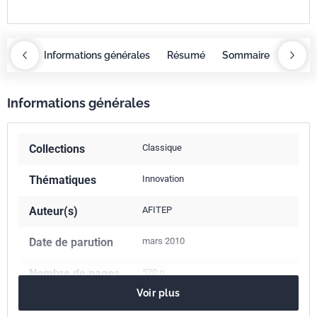
maire
Informations générales
Résumé
Sommaire
Inform
Informations générales
Collections
Classique
Thématiques
Innovation
Auteur(s)
AFITEP
Date de parution
mars 2010
Nombre de pages
520 p.
Voir plus
ISBN
978-2-12-484351-0