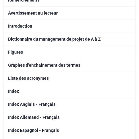
Remerciements
métiers faisant appel au management de projet, aux maîtres d'ouvrage
et maîtres d'oeuvre, aux équipes-projet, aux gestionnaires de projet,
Avertissement au lecteur
aux fonctions support (méthodes, qualité, audit...), aux chargés
Introduction
d'affaires et spécialistes du financement des projets, mais également
à tous les acteurs concernés, par le management de projet
Dictionnaire du management de projet de A à Z
(consultants, éditeurs de logiciels, documentalistes, professeurs et
étudiants, chercheurs, concepteurs de sites Internet...).
Figures
Graphes d'enchaînement des termes
Liste des acronymes
Index
Index Anglais - Français
Index Allemand - Français
Index Espagnol - Français