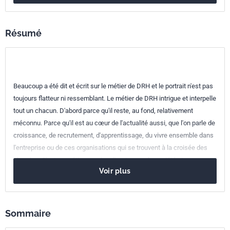
Codes ICS
Résumé
03.100.30
Gestion des ressources humaines
Beaucoup a été dit et écrit sur le métier de DRH et le portrait n'est pas
toujours flatteur ni ressemblant. Le métier de DRH intrigue et interpelle
tout un chacun. D'abord parce qu'il reste, au fond, relativement
méconnu. Parce qu'il est au cœur de l'actualité aussi, que l'on parle de
croissance, de recrutement, d'apprentissage, du vivre ensemble dans
l'entreprise ou de ces organisations qui se trouvent à la croisée des
chemins. C'est un métier en prise directe avec la société et ses
Voir plus
évolutions. Précisément, l'heure est à l'équilibre retrouvé, à la
sincérisation des relations, à la réconciliation de l'économique et du
social. Parce qu'il n'est plus raisonnable de croire que l'un peut se
passer de l'autre. DRH : trois lettres pour une fonction aux mille
Sommaire
facettes. Croyez-nous, aucune ne vous laissera indifférent. Thomas