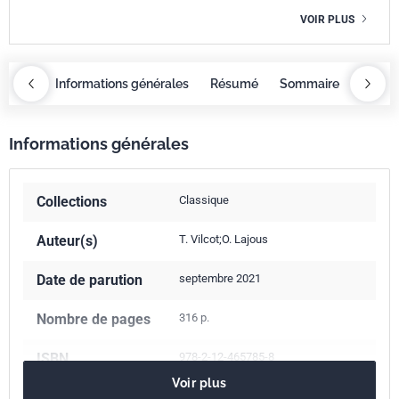
VOIR PLUS
maire
Informations générales
Résumé
Sommaire
Inform
Informations générales
Collections
Classique
Auteur(s)
T. Vilcot;O. Lajous
Date de parution
septembre 2021
Nombre de pages
316 p.
ISBN
978-2-12-465785-8
Voir plus
Référence
3465785