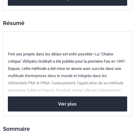
ISBN
978-2-12-465907-4
Référence
3465907
Résumé
Codes ICS
03.100.40
Recherche et développement
Finir ses projets dans les délais est enfin possible ! La "Chaîne
critique" d'Eliyahu Goldratt a été publiée pour la première fois en 1997.
Depuis, cette méthode a été mise en œuvre avec succès dans une
multitude d'entreprises dans le monde et intégrée dans les
référentiels PMI et IPMA. Curieusement, l'application de sa méthode
est encore faible en France. Pourtant, lorsqu' elle est correctement
mise en œuvre, l'amélioration de la maîtrise des délais est
Voir plus
incontestable et les résultats souvent spectaculaires. L'un des
principaux obstacles à une mise en œuvre réussie est certainement la
mauvaise qualité initiale de la planification. Or, en respectant quelques
règles strictes, il est facile de construire un planning dynamique,
Sommaire
rapide à mettre à jour, permettant d'identifier les tâches réellement