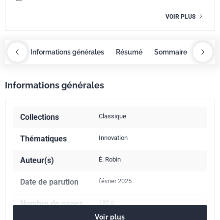
VOIR PLUS
maire
Informations générales
Résumé
Sommaire
Inform
Informations générales
Collections
Classique
Thématiques
Innovation
Auteur(s)
É. Robin
Date de parution
février 2025
Nombre de pages
180 p.
Voir plus