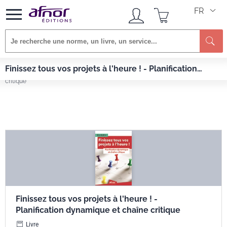
FR
Re
Afnor EDITIONS
Livres
Finissez tous vos projets à l'heure ! - Planification
Finissez tous vos projets à l'heure ! - Planification dynamique et chaîne
dynamique et chaîne critique
critique
Finissez tous vos projets à l'heure ! -
Planification dynamique et chaîne critique
Livre