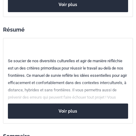
Date de parution
Voir plus
Nombre de pages
120 p.
ISBN
978-2-12-465803-9
Résumé
Référence
3465803
Codes ICS
Se soucier de nos diversités culturelles et agir de manière réfléchie
03.100.01
Organisation et gestion d'entreprise en général
est un des critères primordiaux pour réussir le travail au-delà de nos
frontières. Ce manuel de survie reflète les idées essentielles pour agir
efficacement et confortablement dans des contextes interculturels, à
distance, hybrides et sans frontières. Il vous permettra aussi de
prévenir des erreurs qui peuvent faire échouer tout projet ! Vous
trouverez également un outil de diagnostic qui vous permettra
Voir plus
d'explorer vos points forts et points d'efforts sur les volets clés de la
performance sans frontières. Vous découvrirez aussi des outils pour
comprendre ce qui anime vos principaux partenaires internationaux
afin d'agir au mieux lors de vos interventions, combinant l'intérêt de