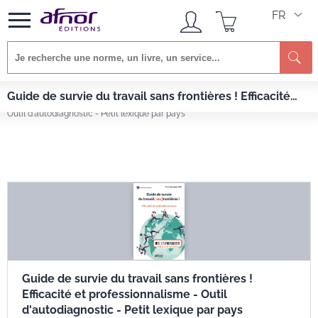
FR
Re
Afnor EDITIONS
Livres
Guide de survie du travail sans frontières ! Efficacité
Guide de survie du travail sans frontières ! Efficacité et professionnalisme -
et professionnalisme - Outil d'autodiagnostic - Petit
Outil d'autodiagnostic - Petit lexique par pays
lexique par pays
Guide de survie du travail sans frontières !
Efficacité et professionnalisme - Outil
d'autodiagnostic - Petit lexique par pays