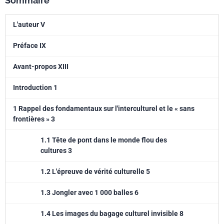
Sommaire
vos interlocuteurs et l'intérêt général. Nous espérons que cette lecture
nourrisse votre envie d'en savoir plus et que cela vous encourage à
L'auteur V
prendre l'initiative de construire, contact après contact, un monde plus
fécond, plus diversifié, plus inclusif et plus éthique autour de vous.
Préface IX
Avant-propos XIII
Introduction 1
1 Rappel des fondamentaux sur l'interculturel et le « sans
frontières » 3
1.1 Tête de pont dans le monde flou des
cultures 3
1.2 L'épreuve de vérité culturelle 5
1.3 Jongler avec 1 000 balles 6
1.4 Les images du bagage culturel invisible 8