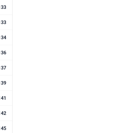
133
133
134
136
137
139
141
142
145