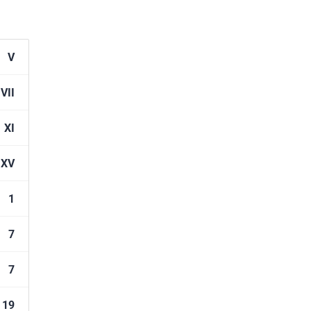
V
VII
XI
XV
1
7
7
19