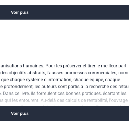
Voir plus
de l'information (TI) en général
technologies de l'information
rganisations humaines. Pour les préserver et tirer le meilleur parti
der des objectifs abstraits, fausses promesses commerciales, co
e que chaque système d'information, chaque équipe, chaque
e profondément, les auteurs sont partis à la recherche des retou
e. Dans ce livre, ils formulent ces bonnes pratiques, écartant les
s qui les entourent. Au-delà des calculs de rentabilité, l'ouvrage
 personnelle et la maîtrise à long terme de l'intelligence artificiel
Voir plus
 durables, conscients de leur impact sur les ressources et les
es décideurs, techniciens ou non, décidés à promouvoir une IA