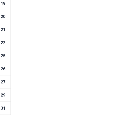
119
120
121
122
125
126
127
129
131