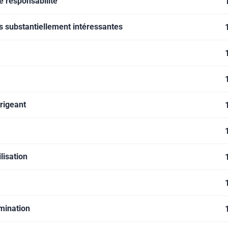
 responsabilité
s substantiellement intéressantes
irigeant
ilisation
imination