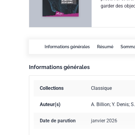
garder des obje
informations va
chaque équipe, 
profondément, le
instructifs en v
pratiques, écart
Informations générales
Résumé
Somma
entourent.Au-del
jugement éclairé
l'intelligence ar
Informations générales
conscients de le
s'adresse à tous
souhaitable, eff
Collections
Classique
Auteur(s)
A. Billion; Y. Denis;
Date de parution
janvier 2026