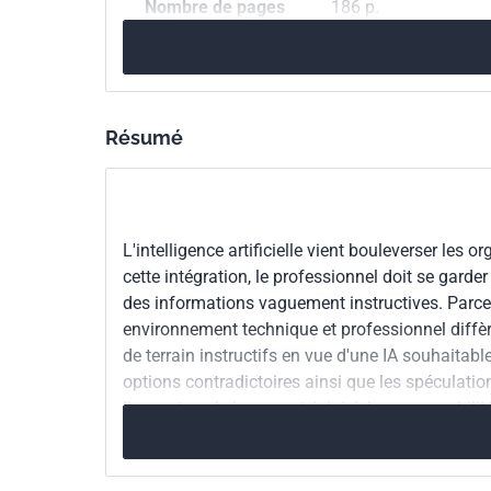
Nombre de pages
186 p.
ISBN
978-2-12-465948-7
Référence
3465948
Résumé
Codes ICS
35.020
Technologies 
35.030
Sécurité des 
L'intelligence artificielle vient bouleverser les o
cette intégration, le professionnel doit se gar
des informations vaguement instructives. Parc
environnement technique et professionnel diffèr
de terrain instructifs en vue d'une IA souhaitabl
options contradictoires ainsi que les spéculation
l'accent sur le jugement éclairé, la responsabilité
Ancré dans la pratique, il oriente vers des choix
équilibres vivants. L'ouvrage s'adresse à tous l
souhaitable, efficiente et globalement bénéfique