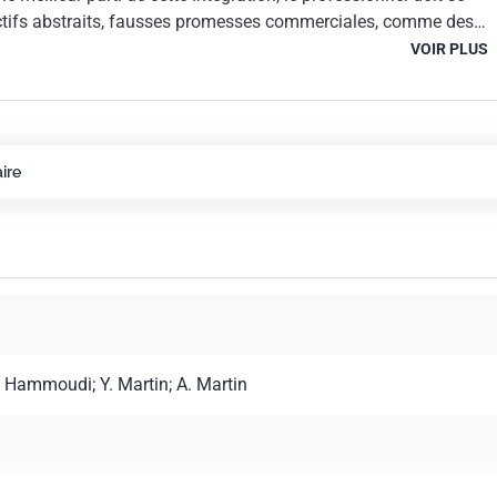
ctifs abstraits, fausses promesses commerciales, comme des
guement instructives. Parce que chaque système d'information,
VOIR PLUS
chaque environnement technique et professionnel diffère
s auteurs sont partis à la recherche des retours de terrain
ue d'une IA souhaitable. Dans ce livre, ils formulent ces bonnes
ant les options contradictoires ainsi que les spéculations qui les
ire
à des calculs de rentabilité, l'ouvrage met l'accent sur le
, la responsabilité personnelle et la maîtrise à long terme de
tificielle. Ancré dans la pratique, il oriente vers des choix durables
ur impact sur les ressources et les équilibres vivants.L'ouvrage
 les décideurs, techniciens ou non, décidés à promouvoir une IA
iciente et globalement bénéfique
 S. Hammoudi; Y. Martin; A. Martin