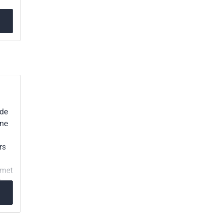
 de
mme
rs
 met
le.