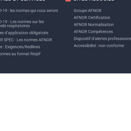
-19 : les normes qui vous seront
Groupe AFNOR
AFNOR Certification
-19 - Les normes sur les
AFNOR Normalisation
ils respiratoires
AFNOR Compétences
s d’application obligatoire
Dispositif d’alertes professionne
R SPEC - Les normes AFNOR
Accessibilité : non conforme
ce : Exigences/Redlines
ormes au format ReqIF