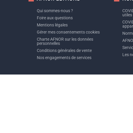
Qui sommes-nous ?
COVID
utiles
Foire aux questions
COVID
Mentions légales
appare
Gérer mes consentements cookies
Norme
Charte AFNOR sur les données
AFNO
personnelles
Servi
Conditions générales de vente
Les n
Nos engagements de services