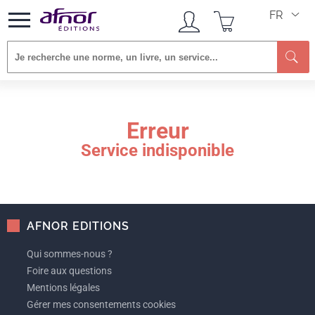
FR
Re
Erreur
Service indisponible
AFNOR EDITIONS
Qui sommes-nous ?
Foire aux questions
Mentions légales
Gérer mes consentements cookies