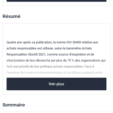
Référence
3465793
Résumé
Codes ICS
03.100.10
Approvisionnement. Achats. Logistique
13.020.20
Économie de l'environnement. Durabilité
Quatre ans après sa publication, la norme ISO 20400 relative aux
achats responsables est utilisée, selon le baromètre Achats
Responsables ObsAR 2021, comme source d'inspiration et de
structuration de leur démarche par plus de 75 % des organisations qui
font une priorité de leur politique achats responsables. Face à
l'ampleur des enjeux environnementaux et sociétaux auxquels notre
société est confrontée, le durcissement du contexte réglementaire
Voir plus
oblige les entreprises à être plus vigilantes vis-à-vis de leur chaîne
d'approvisionnement. La fonction achats n'a pas d'autre choix que de
relever l'ensemble des défis actuels. Les recommandations de la
norme ISO 20400 sont un excellent outil pour y parvenir et pour
Sommaire
répondre aux attentes des parties prenantes internes et externes. Fruit