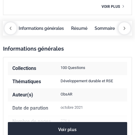
VOIR PLUS
maire
Informations générales
Résumé
Sommaire
Inform
Informations générales
Collections
100 Questions
Thématiques
Développement durable et RSE
Auteur(s)
ObsAR
Date de parution
octobre 2021
Nombre de pages
276 p.
Voir plus
ISBN
978-2-12-465793-3