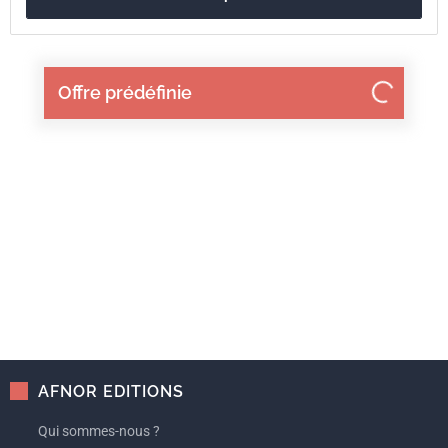
ISBN
2-12-300431-6
Référence
3300431
Offre prédéfinie
Codes ICS
01.100.20
Dessins de construction mécanique
21
Systèmes et composants mécaniques à usage général
AFNOR EDITIONS
Qui sommes-nous ?