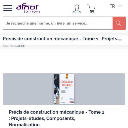
FR
Re
Afnor EDITIONS
Livres
Précis de construction mécanique - Tome 1 : Projets-
Précis de construction mécanique - Tome 1 : Projets-études, Composants,
études, Composants, Normalisation
Normalisation
Précis de construction mécanique - Tome 1
: Projets-études, Composants,
Normalisation