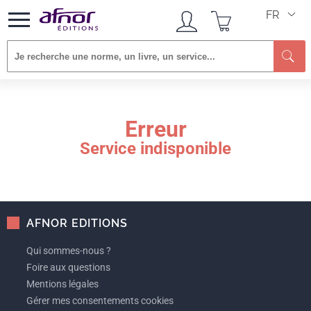
FR
Re
Erreur
Service indisponible
AFNOR EDITIONS
Qui sommes-nous ?
Foire aux questions
Mentions légales
Gérer mes consentements cookies