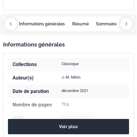
maire
Informations générales
Résumé
Sommaire
Inform
Informations générales
Collections
Classique
Auteur(s)
J.-M. Milon
Date de parution
décembre 2021
Nombre de pages
72 p.
ISBN
978-2-12-465795-7
Voir plus
Référence
3465795