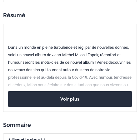
Codes ICS
Résumé
03.100.30
Gestion des ressources humaines
Dans un monde en pleine turbulence et régi par de nouvelles donnes,
voici un nouvel album de Jean-Michel Milon ! Espoir, réconfort et
humour seront les mots-clés de ce nouvel album ! Venez découvrir les
nouveaux dessins qui tournent autour du sens de notre vie
professionnelle et au-delà depuis la Covid-19. Avec humour, tendresse
et sérieux, Milon nous éclaire sur des situations que nous vivrons ou
que nous avons vécues ! Récompensé en 2017 et 2018 par le prix du
Voir plus
dessin de presse sur le management, il fait désormais partie du jury
du Salon du Management chargé de décerner le Prix à un nouveau
talent. Coach et illustrateur chez Leroy Dirigeants-BPI Group, il
accompagne des dirigeants dans leur parcours professionnel et
Sommaire
dessine en direct lors d'événements. Rendez-vous chaque semaine
sur LinkedIn jean-Michel Milon/lamineducoach, Twitter, Instagram et